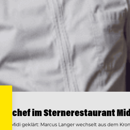
enchef im Sternerestaurant Mid
ge im Midi geklärt: Marcus Langer wechselt aus dem Kr