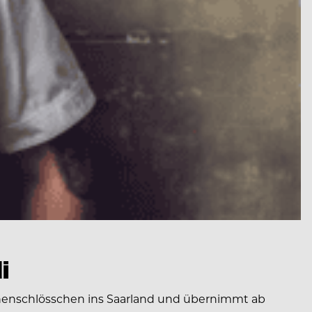
i
onenschlösschen ins Saarland und übernimmt ab