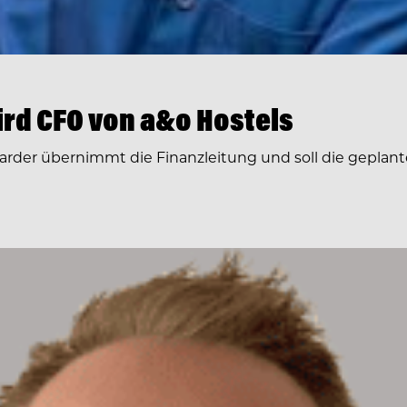
rd CFO von a&o Hostels
arder übernimmt die Finanzleitung und soll die geplante