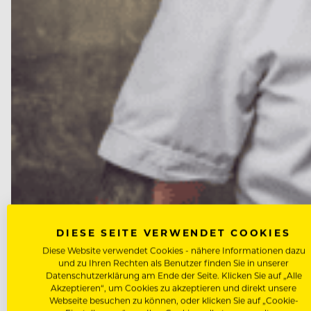
DIESE SEITE VERWENDET COOKIES
NEWS
Diese Website verwendet Cookies - nähere Informationen dazu
Marcus Langer wird neuer Küch
und zu Ihren Rechten als Benutzer finden Sie in unserer
Datenschutzerklärung am Ende der Seite. Klicken Sie auf „Alle
Akzeptieren“, um Cookies zu akzeptieren und direkt unsere
Nach dem Abschied von Peter Wirbel ist die Nachfol
Webseite besuchen zu können, oder klicken Sie auf „Cookie-