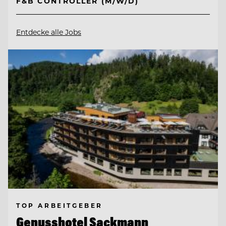
F&B CONTROLLER (M/W/D)
Entdecke alle Jobs
TOP ARBEITGEBER
Genusshotel Sackmann