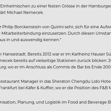
 Einheimischen zu einer festen Grösse in der Hamburger 
klärt Michael Nemecek.
 Philip Borckenstein von Quirini sehr, sich für eine Au
 Mitarbeiterbindung einzusetzen. Durch diesen Umstand
Haus in und auswendig kennen.“
r Hansestadt. Bereits 2012 war er im Karlheinz Hauser Sül
cek bereits auf vielseitige Stationen zurück blicken: 
rg, wo er im Anschluss als Commis de Bar bis Ende 2009
 Restaurant Manager in das Sheraton Chengdu Lido Hotel
Frankfurt bei Käfer & Kuffler, wo er die Position des F&
nisation, Planung, und Logistik im Food and Beverage B