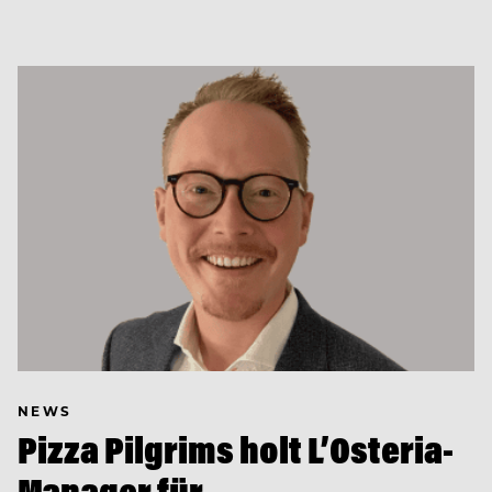
NEWS
Pizza Pilgrims holt L’Osteria-
Manager für