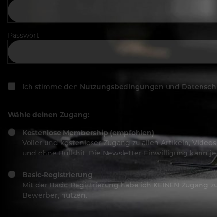
Passwort
Ich stimme den
Nutzungsbedingungen
und
Datensch
Wähle deinen Zugang:
Kostenlose Membership (empfohlen)
Voller und kostenloser Zugang zu allen Artikeln, Vide
und ohne Bullshit. Die Newsletter-Einwilligung kann 
Basic-Registrierung
Mit der Basic-Registrierung habe ich KEINEN Zugang zu 
Bewerber, nutzen.