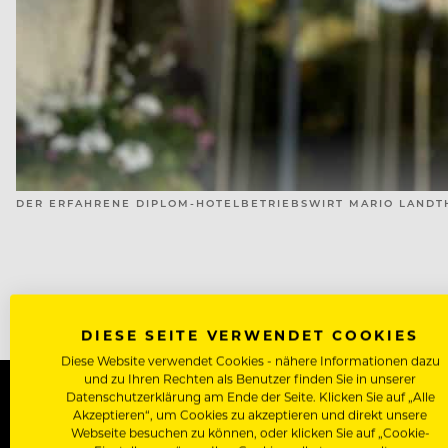
DER ERFAHRENE DIPLOM-HOTELBETRIEBSWIRT MARIO LANDTHA
DIESE SEITE VERWENDET COOKIES
Diese Website verwendet Cookies - nähere Informationen dazu
und zu Ihren Rechten als Benutzer finden Sie in unserer
Datenschutzerklärung am Ende der Seite. Klicken Sie auf „Alle
Akzeptieren“, um Cookies zu akzeptieren und direkt unsere
WERDE J
Webseite besuchen zu können, oder klicken Sie auf „Cookie-