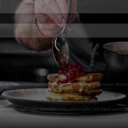
utzbestimmungen
zu.
os & Masterclasses sowie die besten News und exklusiven Branc
jederzeit über den Abmeldelink widerrufen werden.
Artikeln oder den Membership-Leistungen. Ich kann ausschließ