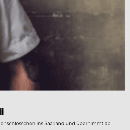
i
onenschlösschen ins Saarland und übernimmt ab