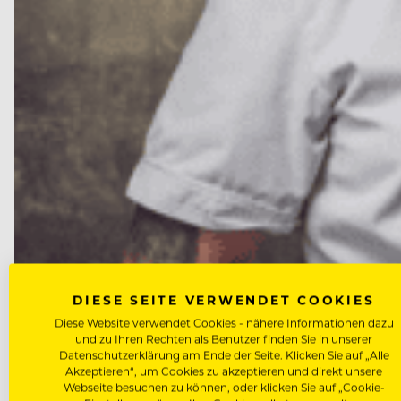
DIESE SEITE VERWENDET COOKIES
NEWS
Diese Website verwendet Cookies - nähere Informationen dazu
Marcus Langer wird neuer Küch
und zu Ihren Rechten als Benutzer finden Sie in unserer
Datenschutzerklärung am Ende der Seite. Klicken Sie auf „Alle
Akzeptieren“, um Cookies zu akzeptieren und direkt unsere
Nach dem Abschied von Peter Wirbel ist die Nachfol
Webseite besuchen zu können, oder klicken Sie auf „Cookie-