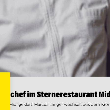
enchef im Sternerestaurant Mid
ge im Midi geklärt: Marcus Langer wechselt aus dem Kr