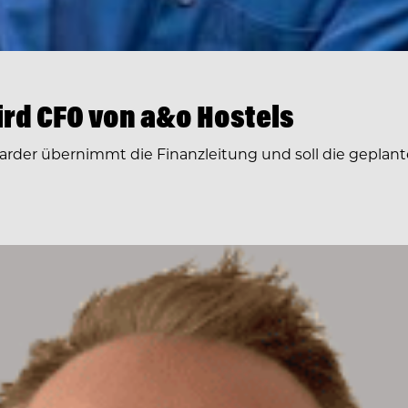
rd CFO von a&o Hostels
arder übernimmt die Finanzleitung und soll die geplante