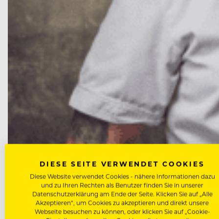
DIESE SEITE VERWENDET COOKIES
NEWS
Diese Website verwendet Cookies - nähere Informationen dazu
Marcus Langer wird neuer Küch
und zu Ihren Rechten als Benutzer finden Sie in unserer
Datenschutzerklärung am Ende der Seite. Klicken Sie auf „Alle
Akzeptieren“, um Cookies zu akzeptieren und direkt unsere
Nach dem Abschied von Peter Wirbel ist die Nachfol
Webseite besuchen zu können, oder klicken Sie auf „Cookie-
September die…