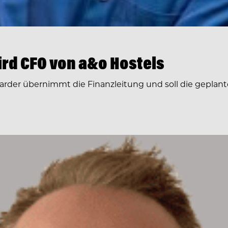
rd CFO von a&o Hostels
arder übernimmt die Finanzleitung und soll die geplante