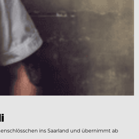
i
onenschlösschen ins Saarland und übernimmt ab