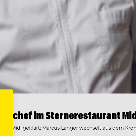
enchef im Sternerestaurant Mid
ge im Midi geklärt: Marcus Langer wechselt aus dem Kr