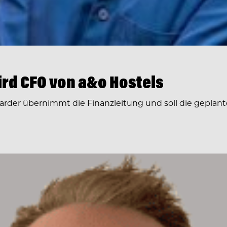
rd CFO von a&o Hostels
arder übernimmt die Finanzleitung und soll die geplante