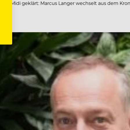
ge im Midi geklärt: Marcus Langer wechselt aus dem Kr