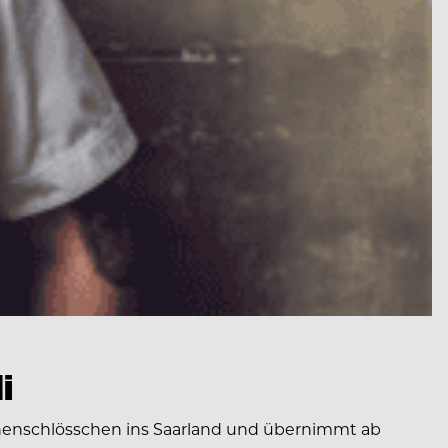
i
onenschlösschen ins Saarland und übernimmt ab