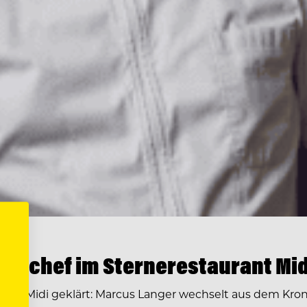
enchef im Sternerestaurant Mid
ge im Midi geklärt: Marcus Langer wechselt aus dem Kr