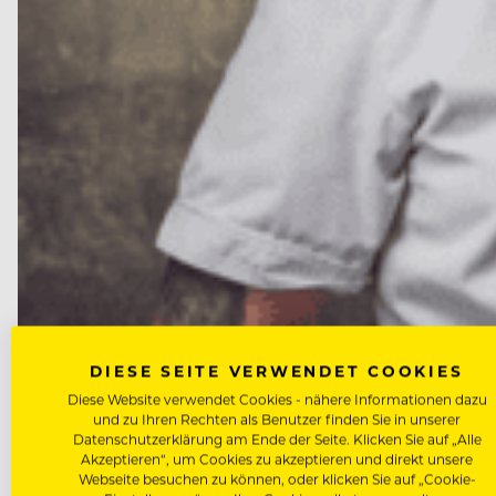
DIESE SEITE VERWENDET COOKIES
NEWS
Diese Website verwendet Cookies - nähere Informationen dazu
Marcus Langer wird neuer Küch
und zu Ihren Rechten als Benutzer finden Sie in unserer
Datenschutzerklärung am Ende der Seite. Klicken Sie auf „Alle
Akzeptieren“, um Cookies zu akzeptieren und direkt unsere
Nach dem Abschied von Peter Wirbel ist die Nachfol
Webseite besuchen zu können, oder klicken Sie auf „Cookie-