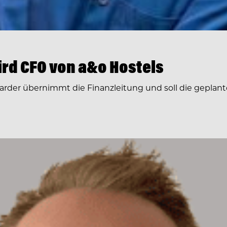
rd CFO von a&o Hostels
arder übernimmt die Finanzleitung und soll die geplante