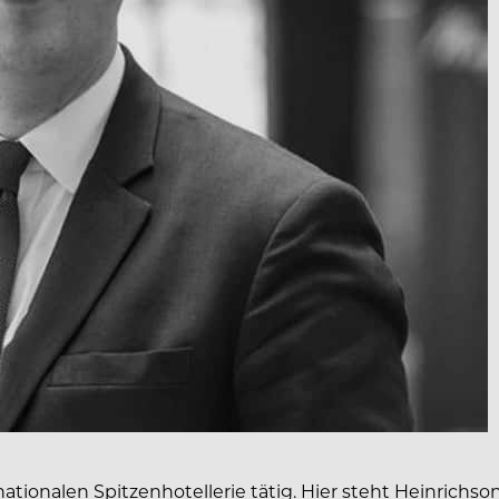
nationalen Spitzenhotellerie tätig. Hier steht Heinrichs