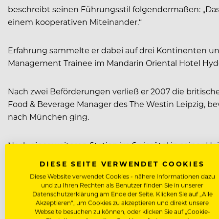
beschreibt seinen Führungsstil folgendermaßen: „Das 
einem kooperativen Miteinander.“
Erfahrung sammelte er dabei auf drei Kontinenten u
Management Trainee im Mandarin Oriental Hotel Hyd
Nach zwei Beförderungen verließ er 2007 die britisch
Food & Beverage Manager des The Westin Leipzig, bevo
nach München ging.
Nach einer weiteren Station im Swissôtel in seiner H
Nach drei erfolgreichen Jahren in China zog es Ihn g
DIESE SEITE VERWENDET COOKIES
Heinrichson bis 2017 als F&B Direktor im Sofitel Münc
Diese Website verwendet Cookies - nähere Informationen dazu
und zu Ihren Rechten als Benutzer finden Sie in unserer
Datenschutzerklärung am Ende der Seite. Klicken Sie auf „Alle
berlin.grand.hyatt.com
Akzeptieren“, um Cookies zu akzeptieren und direkt unsere
Webseite besuchen zu können, oder klicken Sie auf „Cookie-