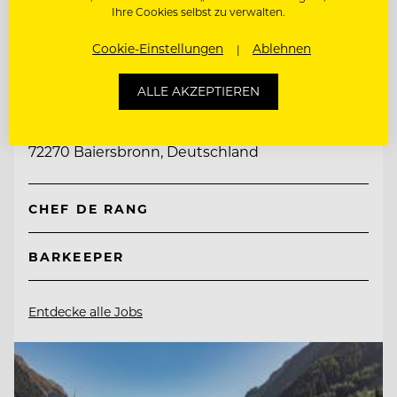
Ihre Cookies selbst zu verwalten.
Cookie-Einstellungen
Ablehnen
TOP ARBEITGEBER
Genusshotel Sackmann
ALLE AKZEPTIEREN
72270 Baiersbronn, Deutschland
CHEF DE RANG
BARKEEPER
Entdecke alle Jobs