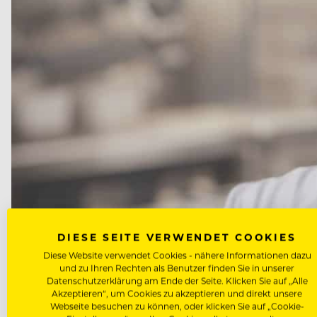
DIESE SEITE VERWENDET COOKIES
Diese Website verwendet Cookies - nähere Informationen dazu
und zu Ihren Rechten als Benutzer finden Sie in unserer
Datenschutzerklärung am Ende der Seite. Klicken Sie auf „Alle
Akzeptieren“, um Cookies zu akzeptieren und direkt unsere
Webseite besuchen zu können, oder klicken Sie auf „Cookie-