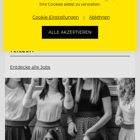
Ihre Cookies selbst zu verwalten.
6290 Mayrhofen, Österreich
Cookie-Einstellungen
Ablehnen
LEHRLING HOTEL- UND
ALLE AKZEPTIEREN
GASTGEWERBEASSISTENT (M/D/W) HGA
REZEPTIONIST (M/W/D) IN VOLL- ODER
TEILZEIT
Entdecke alle Jobs