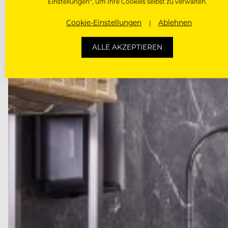
Einstellungen“, um Ihre Cookies selbst zu verwalten.
Wie Zero-Waste-Kaffeepausensnacks zeigen, was pas
gelebte Kultur versteht.
Cookie-Einstellungen
Ablehnen
ALLE AKZEPTIEREN