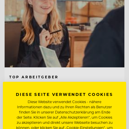
TOP ARBEITGEBER
Tirol Lodge Ellmau
DIESE SEITE VERWENDET COOKIES
Diese Website verwendet Cookies - nähere
6352 Ellmau, Österreich
Informationen dazu und zu Ihren Rechten als Benutzer
finden Sie in unserer Datenschutzerklärung am Ende
der Seite. Klicken Sie auf „Alle Akzeptieren“, um Cookies
RESERVIERUNG / BACK OFFICE AGENT
zu akzeptieren und direkt unsere Webseite besuchen zu
(M/W/D)
können, oder klicken Sie auf „Cookie-Einstellungen“, um