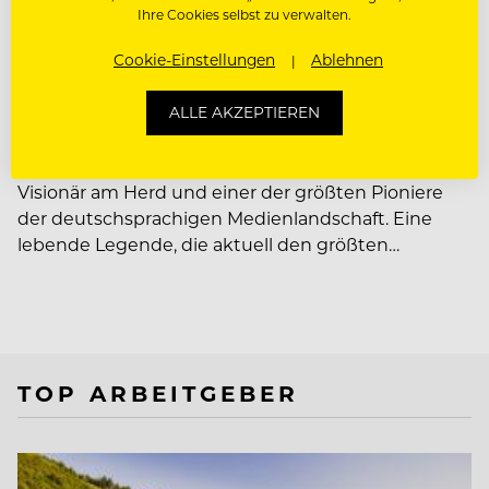
Ihre Cookies selbst zu verwalten.
PEOPLE
Cookie-Einstellungen
Ablehnen
Ein Leben wie ein Film –
Johann Lafer im Interview
ALLE AKZEPTIEREN
Er ist der Inbegriff kulinarischer Exzellenz, ein
Visionär am Herd und einer der größten Pioniere
der deutschsprachigen Medienlandschaft. Eine
lebende Legende, die aktuell den größten…
TOP ARBEITGEBER