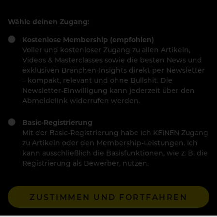
Wähle deinen Zugang:
Kostenlose Membership (empfohlen)
Voller und kostenloser Zugang zu allen Artikeln,
Videos & Masterclasses sowie die besten News und
exklusiven Branchen-Insights direkt per Newsletter
– kompakt, relevant und ohne Bullshit. Die
Newsletter-Einwilligung kann jederzeit über den
Abmeldelink widerrufen werden.
Basic-Registrierung
Mit der Basic-Registrierung habe ich KEINEN Zugang
zu Artikeln oder den Membership-Leistungen. Ich
kann ausschließlich die Basisfunktionen, wie z. B. die
Registrierung als Bewerber, nutzen.
ZUSTIMMEN UND FORTFAHREN