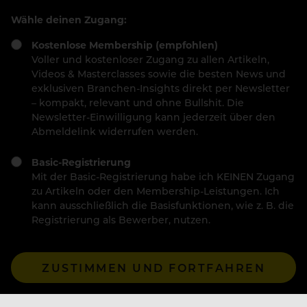
Wähle deinen Zugang:
Kostenlose Membership (empfohlen)
Voller und kostenloser Zugang zu allen Artikeln,
Videos & Masterclasses sowie die besten News und
exklusiven Branchen-Insights direkt per Newsletter
– kompakt, relevant und ohne Bullshit. Die
Newsletter-Einwilligung kann jederzeit über den
Abmeldelink widerrufen werden.
Basic-Registrierung
Mit der Basic-Registrierung habe ich KEINEN Zugang
zu Artikeln oder den Membership-Leistungen. Ich
kann ausschließlich die Basisfunktionen, wie z. B. die
Registrierung als Bewerber, nutzen.
ZUSTIMMEN UND FORTFAHREN