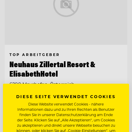
TOP ARBEITGEBER
Neuhaus Zillertal Resort &
ElisabethHotel
6290 Mayrhofen, Österreich
DIESE SEITE VERWENDET COOKIES
LEHRLING HOTEL- UND
Diese Website verwendet Cookies - nähere
GASTGEWERBEASSISTENT (M/D/W) HGA
Informationen dazu und zu Ihren Rechten als Benutzer
finden Sie in unserer Datenschutzerklärung am Ende
LEITUNG SALES & RESERVIERUNG
der Seite. Klicken Sie auf „Alle Akzeptieren“, um Cookies
(M/D/W)
zu akzeptieren und direkt unsere Webseite besuchen zu
können, oder klicken Sie auf „Cookie-Einstellungen“, um