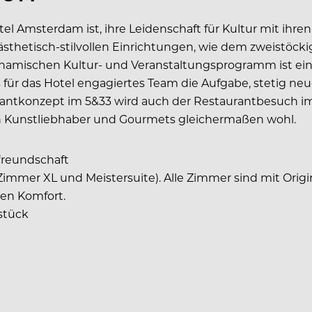
tel Amsterdam ist, ihre Leidenschaft für Kultur mit ihren
 ästhetisch-stilvollen Einrichtungen, wie dem zweistöck
namischen Kultur- und Veranstaltungsprogramm ist ei
ens für das Hotel engagiertes Team die Aufgabe, stetig
antkonzept im 5&33 wird auch der Restaurantbesuch im Ar
ch Kunstliebhaber und Gourmets gleichermaßen wohl.
reundschaft
Zimmer XL und Meistersuite). Alle Zimmer sind mit Orig
nen Komfort.
stück