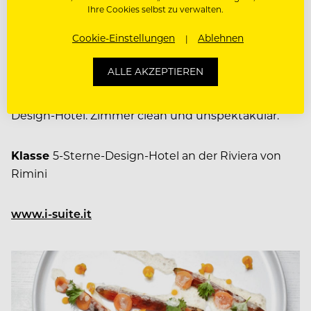
Succi, der auch schon bei Massimo Bottura lernte.
Ihre Cookies selbst zu verwalten.
Der auf 32 Grad erhitzbare Außenpool i-Ce Age ist
Cookie-Einstellungen
Ablehnen
einer der besonderen Hotspots des Hotels.
ALLE AKZEPTIEREN
Konzept
Namensgebung sorgt für einen
Hingucker, im Inneren klassisch-futuristisches
Design-Hotel. Zimmer clean und unspektakulär.
Klasse
5-Sterne-Design-Hotel an der Riviera von
Rimini
www.i-suite.it