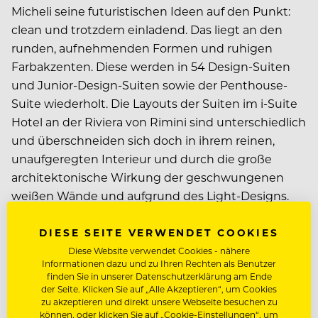
Micheli seine futuristischen Ideen auf den Punkt:
clean und trotzdem einladend. Das liegt an den
runden, aufnehmenden Formen und ruhigen
Farbakzenten. Diese werden in 54 Design-Suiten
und Junior-Design-Suiten sowie der Penthouse-
Suite wiederholt. Die Layouts der Suiten im i-Suite
Hotel an der Riviera von Rimini sind unterschiedlich
und überschneiden sich doch in ihrem reinen,
unaufgeregten Interieur und durch die große
architektonische Wirkung der geschwungenen
weißen Wände und aufgrund des Light-Designs.
Auf der sechsten Etage bieten das Spa i-Feel Good
und der Sauna-Bereich mitten in der Party-
DIESE SEITE VERWENDET COOKIES
Metropole Rimini einen Ort der Ruhe. Im
Diese Website verwendet Cookies - nähere
Informationen dazu und zu Ihren Rechten als Benutzer
Erdgeschoss befindet sich das Restaurant i-Fame
finden Sie in unserer Datenschutzerklärung am Ende
mit lokalen, saisonalen und vegetarischen
der Seite. Klicken Sie auf „Alle Akzeptieren“, um Cookies
zu akzeptieren und direkt unsere Webseite besuchen zu
Gerichten vom italienischen Küchenchef Daniele
können, oder klicken Sie auf „Cookie-Einstellungen“, um