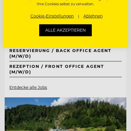
Ihre Cookies selbst zu verwalten.
TOP ARBEITGEBER
Tirol Lodge Ellmau
Cookie-Einstellungen
Ablehnen
ALLE AKZEPTIEREN
6352 Ellmau, Österreich
RESERVIERUNG / BACK OFFICE AGENT
(M/W/D)
REZEPTION / FRONT OFFICE AGENT
(M/W/D)
Entdecke alle Jobs