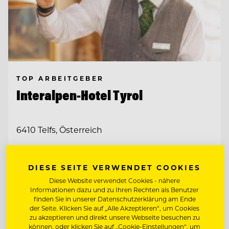
TOP ARBEITGEBER
Interalpen-Hotel Tyrol
6410 Telfs, Österreich
CHEF DE PARTIE / PATISSERIE (M/W/D)
DIESE SEITE VERWENDET COOKIES
Diese Website verwendet Cookies - nähere
KOORDINATOR:IN FÜR KOMMUNIKATION
Informationen dazu und zu Ihren Rechten als Benutzer
& ADMINISTRATION
finden Sie in unserer Datenschutzerklärung am Ende
der Seite. Klicken Sie auf „Alle Akzeptieren“, um Cookies
zu akzeptieren und direkt unsere Webseite besuchen zu
Entdecke alle Jobs
können, oder klicken Sie auf „Cookie-Einstellungen“, um