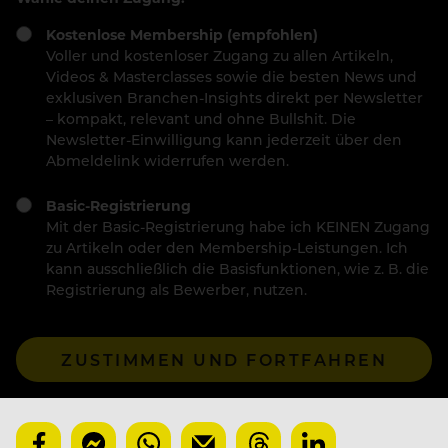
Kostenlose Membership (empfohlen)
Voller und kostenloser Zugang zu allen Artikeln,
Videos & Masterclasses sowie die besten News und
exklusiven Branchen-Insights direkt per Newsletter
– kompakt, relevant und ohne Bullshit. Die
Newsletter-Einwilligung kann jederzeit über den
Abmeldelink widerrufen werden.
Basic-Registrierung
Mit der Basic-Registrierung habe ich KEINEN Zugang
zu Artikeln oder den Membership-Leistungen. Ich
kann ausschließlich die Basisfunktionen, wie z. B. die
Registrierung als Bewerber, nutzen.
ZUSTIMMEN UND FORTFAHREN