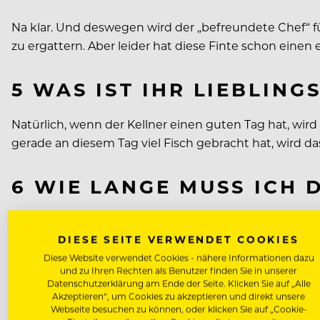
Na klar. Und deswegen wird der „befreundete Chef“ fü
zu ergattern. Aber leider hat diese Finte schon einen 
5 WAS IST IHR LIEBLING
Natürlich, wenn der Kellner einen guten Tag hat, wird
gerade an diesem Tag viel Fisch gebracht hat, wird da
6 WIE LANGE MUSS ICH
Der Gast ist müde, unterzuckert und vielleicht ist 
muss er Dampf ablassen, schon klar. Aber nicht im Res
DIESE SEITE VERWENDET COOKIES
Fälle hat die Verspätung des Essens einen logischen G
Diese Website verwendet Cookies - nähere Informationen dazu
und zu Ihren Rechten als Benutzer finden Sie in unserer
Datenschutzerklärung am Ende der Seite. Klicken Sie auf „Alle
7 WAS MACHEN SIE BERU
Akzeptieren“, um Cookies zu akzeptieren und direkt unsere
Webseite besuchen zu können, oder klicken Sie auf „Cookie-