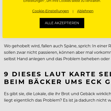
Einstellungen“, um Ihre Cookies selbst zu verwalten.
Selbst wenn man ein HR-Manager ist und privat nur s
Cookie-Einstellungen
Ablehnen
ehrlich gesagt: einfach unverschämt. Wenn es keine M
ernstzunehmendes Problem, das mit der Forderung n
ALLE AKZEPTIEREN
8 IN MEINER SUPPE SCH
Wo gehobelt wird, fallen auch Späne, sprich: In ein
sollen zwar nicht passieren, können aber mal vorko
selbst Hand anlegen und das Problem beheben oder ein
9 DIESES LAUT KARTE S
BEIM BÄCKER UMS ECK 
Es gibt sie, die Lokale, die ihr Brot und Gebäck wirkl
liegt eigentlich das Problem? Es ist ja dadurch nich