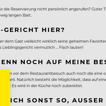
r die Reservierung nicht persönlich angerufen? Guter Tr
ewig langen Bart.
S-GERICHT HIER?
 er dem Gast vielleicht wirklich seine geheimen Favorit
s Lieblingsgericht vermutlich … Fisch lauten!
 DENN NOCH AUF MEINE B
ihm schon vor dem Restaurantbesuch auch noch die eine 
taurant. Natürlich besteht die Möglichkeit, dass auf ei
rund: Es wird in der Küche noch zubereitet.
FLICH SONST SO, AUSSER 