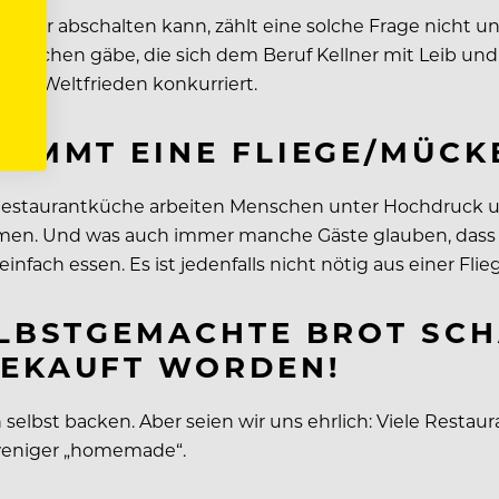
chwer abschalten kann, zählt eine solche Frage nicht u
enschen gäbe, die sich dem Beruf Kellner mit Leib und 
ach Weltfrieden konkurriert.
WIMMT EINE FLIEGE/MÜCK
er Restaurantküche arbeiten Menschen unter Hochdruck u
mmen. Und was auch immer manche Gäste glauben, dass i
fach essen. Es ist jedenfalls nicht nötig aus einer Fli
ELBSTGEMACHTE BROT SCH
GEKAUFT WORDEN!
ich selbst backen. Aber seien wir uns ehrlich: Viele Rest
t weniger „homemade“.