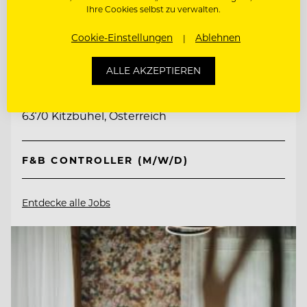
Ihre Cookies selbst zu verwalten.
Cookie-Einstellungen
Ablehnen
TOP ARBEITGEBER
Schlosshotel Kitzbühel
ALLE AKZEPTIEREN
6370 Kitzbühel, Österreich
F&B CONTROLLER (M/W/D)
Entdecke alle Jobs