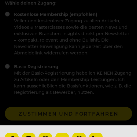
Wähle deinen Zugang:
Kostenlose Membership (empfohlen)
Voller und kostenloser Zugang zu allen Artikeln,
Videos & Masterclasses sowie die besten News und
exklusiven Branchen-Insights direkt per Newsletter
– kompakt, relevant und ohne Bullshit. Die
Newsletter-Einwilligung kann jederzeit über den
Abmeldelink widerrufen werden.
Basic-Registrierung
Mit der Basic-Registrierung habe ich KEINEN Zugang
zu Artikeln oder den Membership-Leistungen. Ich
kann ausschließlich die Basisfunktionen, wie z. B. die
Registrierung als Bewerber, nutzen.
ZUSTIMMEN UND FORTFAHREN