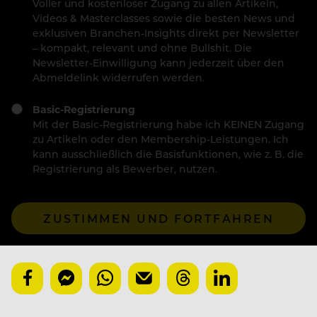
Voller und kostenloser Zugang zu allen Artikeln,
Videos & Masterclasses sowie die besten News und
exklusiven Branchen-Insights direkt per Newsletter
– kompakt, relevant und ohne Bullshit. Die
Newsletter-Einwilligung kann jederzeit über den
Abmeldelink widerrufen werden.
Basic-Registrierung
Mit der Basic-Registrierung habe ich KEINEN Zugang
zu Artikeln oder den Membership-Leistungen. Ich
kann ausschließlich die Basisfunktionen, wie z. B. die
Registrierung als Bewerber, nutzen.
ZUSTIMMEN UND FORTFAHREN