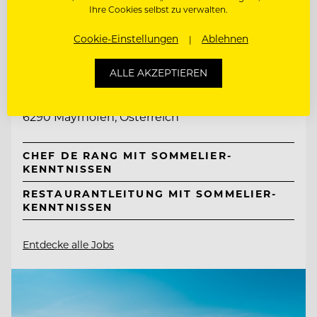
Ihre Cookies selbst zu verwalten.
Cookie-Einstellungen
Ablehnen
TOP ARBEITGEBER
Neuhaus Zillertal Resort &
ALLE AKZEPTIEREN
ElisabethHotel
6290 Mayrhofen, Österreich
CHEF DE RANG MIT SOMMELIER-
KENNTNISSEN
RESTAURANTLEITUNG MIT SOMMELIER-
KENNTNISSEN
Entdecke alle Jobs