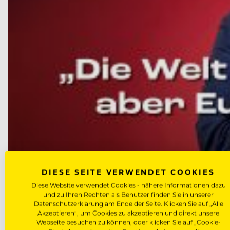
DIESE SEITE VERWENDET COOKIES
Diese Website verwendet Cookies - nähere Informationen dazu
und zu Ihren Rechten als Benutzer finden Sie in unserer
Datenschutzerklärung am Ende der Seite. Klicken Sie auf „Alle
Akzeptieren“, um Cookies zu akzeptieren und direkt unsere
Webseite besuchen zu können, oder klicken Sie auf „Cookie-