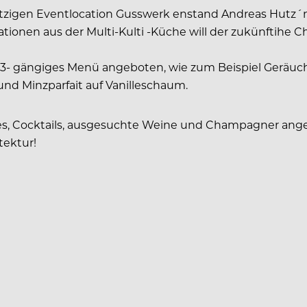
etzigen Eventlocation Gusswerk enstand Andreas Hutz´n
ationen aus der Multi-Kulti -Küche will der zukünftihe
htes 3- gängiges Menü angeboten, wie zum Beispiel Geräu
nd Minzparfait auf Vanilleschaum.
ties, Cocktails, ausgesuchte Weine und Champagner ang
tektur!