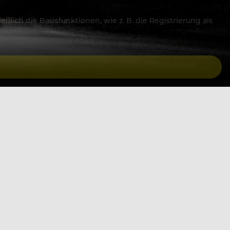
lich die Basisfunktionen, wie z. B. die Registrierung als