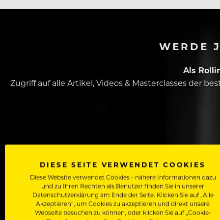
WERDE J
Als Roll
Zugriff auf alle Artikel, Videos & Masterclasses der b
DIESE SEITE VERWENDET COOKIES
Diese Website verwendet Cookies - nähere Informationen dazu
Dein Vorname
und zu Ihren Rechten als Benutzer finden Sie in unserer
Datenschutzerklärung am Ende der Seite. Klicken Sie auf „Alle
Akzeptieren“, um Cookies zu akzeptieren und direkt unsere
Webseite besuchen zu können, oder klicken Sie auf „Cookie-