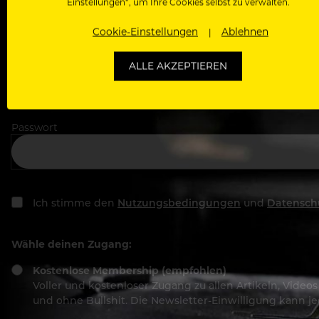
Einstellungen“, um Ihre Cookies selbst zu verwalten.
In welchem Bereich arbeitest du
Cookie-Einstellungen
Ablehnen
ALLE AKZEPTIEREN
Deine E-Mail Adresse
Passwort
Ich stimme den
Nutzungsbedingungen
und
Datensch
Wähle deinen Zugang:
Kostenlose Membership (empfohlen)
Voller und kostenloser Zugang zu allen Artikeln, Vide
und ohne Bullshit. Die Newsletter-Einwilligung kann 