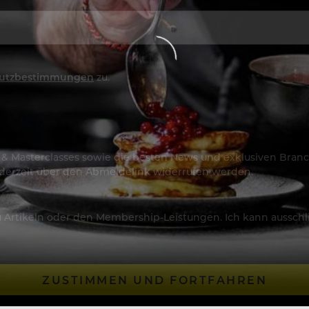
utzbestimmungen
zu.
os & Masterclasses sowie die besten News und exklusiven Branc
jederzeit über den Abmeldelink widerrufen werden.
Artikeln oder den Membership-Leistungen. Ich kann ausschließ
ZUSTIMMEN UND FORTFAHREN