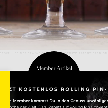
ESCHLUSS DES EPA WEITERHIN BRAUGERSTE PATENTIEREN DÜR
ETZT KOSTENLOS ROLLING PIN
ing Pin-Member kommst Du in den Genuss unzähliger 
esten Köche der Welt, 50 % Rabatt auf Rolling Pin.Conven