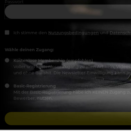
Passwort
Ich stimme den
Nutzungsbedingungen
und
Datensch
Wähle deinen Zugang:
Kostenlose Membership (empfohlen)
Voller und kostenloser Zugang zu allen Artikeln, Vide
und ohne Bullshit. Die Newsletter-Einwilligung kann 
Basic-Registrierung
Mit der Basic-Registrierung habe ich KEINEN Zugang zu 
Bewerber, nutzen.