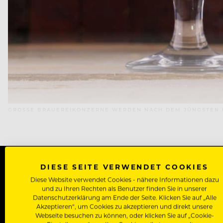
GROSSE BRAUEREIKONZERNE WERDEN NACH DEM JÜNGSTEN B
DIESE SEITE VERWENDET COOKIES
Diese Website verwendet Cookies - nähere Informationen dazu
WERDE J
und zu Ihren Rechten als Benutzer finden Sie in unserer
Datenschutzerklärung am Ende der Seite. Klicken Sie auf „Alle
Akzeptieren“, um Cookies zu akzeptieren und direkt unsere
Als Roll
Webseite besuchen zu können, oder klicken Sie auf „Cookie-
Zugriff auf alle Artikel, Videos & Masterclasses der b