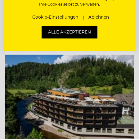
Ihre Cookies selbst zu verwalten.
ETAGENFACHKRAFT (M/W/D)
Cookie-Einstellungen
Ablehnen
REZEPTIONIST/IN
ALLE AKZEPTIEREN
Entdecke alle Jobs