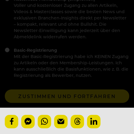
Voller und kostenloser Zugang zu allen Artikeln,
Videos & Masterclasses sowie die besten News und
exklusiven Branchen-Insights direkt per Newsletter
– kompakt, relevant und ohne Bullshit. Die
Newsletter-Einwilligung kann jederzeit über den
Abmeldelink widerrufen werden.
Basic-Registrierung
Mit der Basic-Registrierung habe ich KEINEN Zugang
zu Artikeln oder den Membership-Leistungen. Ich
kann ausschließlich die Basisfunktionen, wie z. B. die
Registrierung als Bewerber, nutzen.
ZUSTIMMEN UND FORTFAHREN