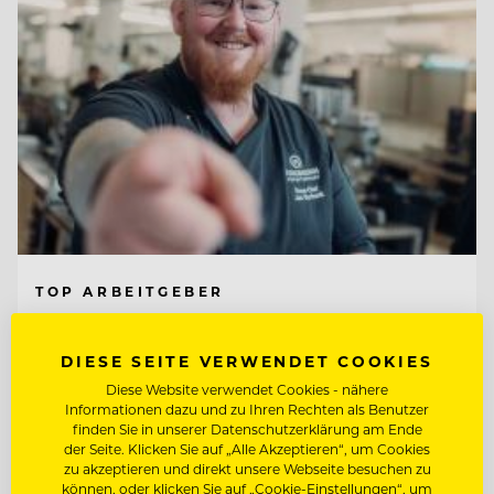
TOP ARBEITGEBER
Jungbrunn - Der Gutzeitort
DIESE SEITE VERWENDET COOKIES
Diese Website verwendet Cookies - nähere
6675 Tannheim/Tirol, Österreich
Informationen dazu und zu Ihren Rechten als Benutzer
finden Sie in unserer Datenschutzerklärung am Ende
der Seite. Klicken Sie auf „Alle Akzeptieren“, um Cookies
zu akzeptieren und direkt unsere Webseite besuchen zu
KÜCHENCHEF A LA CARTE (M/W/D)
können, oder klicken Sie auf „Cookie-Einstellungen“, um