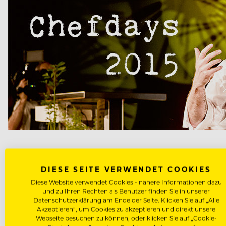
Video
Player
DIESE SEITE VERWENDET COOKIES
Diese Website verwendet Cookies - nähere Informationen dazu
und zu Ihren Rechten als Benutzer finden Sie in unserer
Datenschutzerklärung am Ende der Seite. Klicken Sie auf „Alle
Akzeptieren“, um Cookies zu akzeptieren und direkt unsere
Webseite besuchen zu können, oder klicken Sie auf „Cookie-