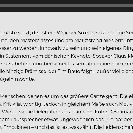
-paste setzt, der ist ein Weichei. So der einstimmige
bei den Masterclasses und am Marktstand alles erlaubt: s
sser zu werden, innovativ zu sein und sein eigenes Din
o ein Statement vom dänischen Keynote-Speaker Claus Me
n zu heben, und bei seiner Präsentation eine Flammrede
 die einzige Prämisse, der Tim Raue folgt – außer vielle
lügeln möchte.
 Menschen, denen es um das größere Ganze geht. Die e
en. Kritik ist wichtig. Jedoch in gleichem Maße auch M
 Wie etwa die Delegation aus Flandern: Kobe Desramau
s dem Lautsprecher etwas ungewöhnlich das „Heiho“ de
kt Emotionen – und das ist es, was zählt. Die Leidensc