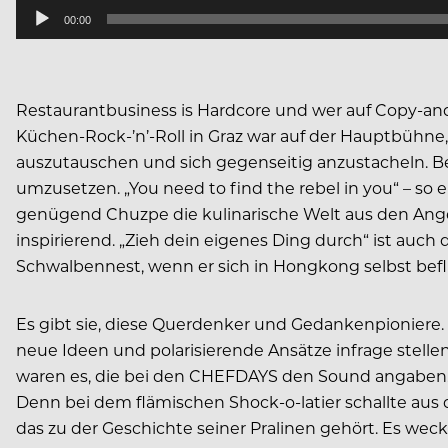
00:00
Restaurantbusiness is Hardcore und wer auf Copy-and
Küchen-Rock-’n’-Roll in Graz war auf der Hauptbühne, 
auszutauschen und sich gegenseitig anzustacheln. Be
umzusetzen. „You need to find the rebel in you“ – s
genügend Chuzpe die kulinarische Welt aus den Angel
inspirierend. „Zieh dein eigenes Ding durch“ ist auch
Schwalbennest, wenn er sich in Hongkong selbst bef
Es gibt sie, diese Querdenker und Gedankenpioniere.
neue Ideen und polarisierende Ansätze infrage stell
waren es, die bei den CHEFDAYS den Sound angaben.
Denn bei dem flämischen Shock-o-latier schallte au
das zu der Geschichte seiner Pralinen gehört. Es wec