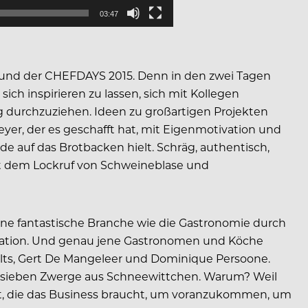
03:47
 Sound der CHEFDAYS 2015. Denn in den zwei Tagen
ich inspirieren zu lassen, sich mit Kollegen
g durchzuziehen. Ideen zu großartigen Projekten
yer, der es geschafft hat, mit Eigenmotivation und
 auf das Brotbacken hielt. Schräg, authentisch,
icht dem Lockruf von Schweineblase und
ine fantastische Branche wie die Gastronomie durch
otivation. Und genau jene Gastronomen und Köche
lts, Gert De Mangeleer und Dominique Persoone.
r sieben Zwerge aus Schneewittchen. Warum? Weil
haft, die das Business braucht, um voranzukommen, um