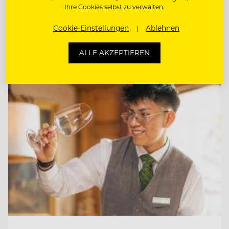
Ihre Cookies selbst zu verwalten.
F&B CONTROLLER (M/W/D)
Cookie-Einstellungen
Ablehnen
ALLE AKZEPTIEREN
Entdecke alle Jobs