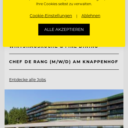
Ihre Cookies selbst zu verwalten.
Knappenhof
Cookie-Einstellungen
Ablehnen
2651 Reichenau a. d. Rax, Österreich
ALLE AKZEPTIEREN
WIRTSHAUSKÜCHE & FINE DINING
CHEF DE RANG (M/W/D) AM KNAPPENHOF
Entdecke alle Jobs