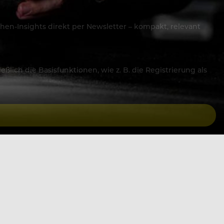
hen-Insights direkt per Newsletter – kompakt, relevant
lich die Basisfunktionen, wie z. B. die Registrierung als