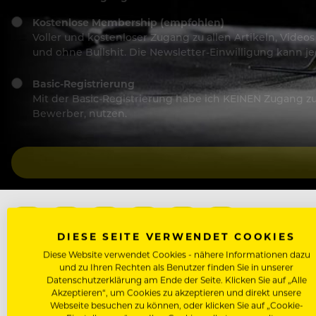
Kostenlose Membership (empfohlen)
Voller und kostenloser Zugang zu allen Artikeln, Vide
und ohne Bullshit. Die Newsletter-Einwilligung kann 
Basic-Registrierung
Mit der Basic-Registrierung habe ich KEINEN Zugang zu 
Bewerber, nutzen.
DIESE SEITE VERWENDET COOKIES
Diese Website verwendet Cookies - nähere Informationen dazu
und zu Ihren Rechten als Benutzer finden Sie in unserer
CORONAVIRUS
SCHLACHTBETRIEB
Datenschutzerklärung am Ende der Seite. Klicken Sie auf „Alle
Akzeptieren“, um Cookies zu akzeptieren und direkt unsere
Webseite besuchen zu können, oder klicken Sie auf „Cookie-