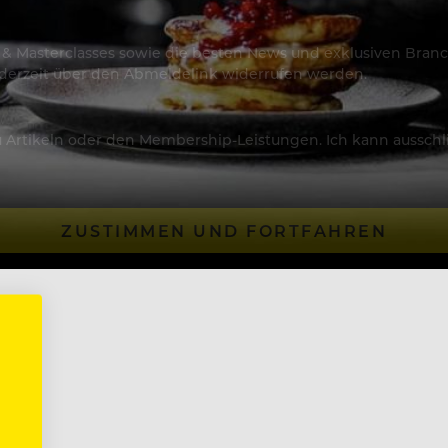
os & Masterclasses sowie die besten News und exklusiven Branc
jederzeit über den Abmeldelink widerrufen werden.
Artikeln oder den Membership-Leistungen. Ich kann ausschließ
ZUSTIMMEN UND FORTFAHREN