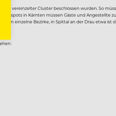
grund vereinzelter Cluster beschlossen wurden. So müsse
en-Hotspots in Kärnten müssen Gäste und Angestellte 
deten einzelne Bezirke, in Spittal an der Drau etwa is
sehen: