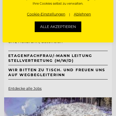
Ihre Cookies selbst zu verwalten.
Cookie-Einstellungen
Ablehnen
TOP ARBEITGEBER
Naturhotel Bauernhofer
ALLE AKZEPTIEREN
8172 Heilbrunn, Österreich
ETAGENFACHFRAU/-MANN LEITUNG
STELLVERTRETUNG (M/W/D)
WIR BITTEN ZU TISCH. UND FREUEN UNS
AUF WEGBEGLEITERINN
Entdecke alle Jobs