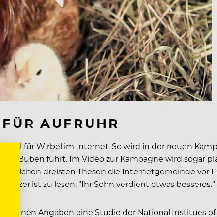
 FÜR AUFRUHR
einmal für Wirbel im Internet. So wird in der neuen K
nen Buben führt. Im Video zur Kampagne wird sogar pla
 bei solchen dreisten Thesen die Internetgemeinde vor
hützer ist zu lesen: “Ihr Sohn verdient etwas besseres.”
t eigenen Angaben eine Studie der National Institues of