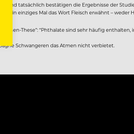
 Und tatsächlich bestätigen die Ergebnisse der Studi
e kein einziges Mal das Wort Fleisch erwähnt – weder 
nchen-These”: “Phthalate sind sehr häufig enthalten, i
ampagne Schwangeren das Atmen nicht verbietet.