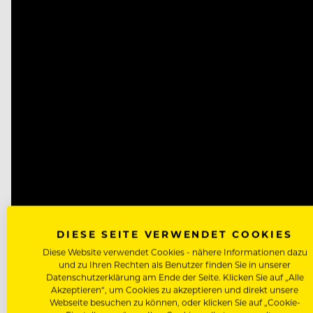
DIESE SEITE VERWENDET COOKIES
Diese Website verwendet Cookies - nähere Informationen dazu
und zu Ihren Rechten als Benutzer finden Sie in unserer
Datenschutzerklärung am Ende der Seite. Klicken Sie auf „Alle
Akzeptieren“, um Cookies zu akzeptieren und direkt unsere
Webseite besuchen zu können, oder klicken Sie auf „Cookie-