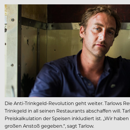
Die Anti-Trinkgeld-Revolution geht weiter. Tarlows R
Trinkgeld in all seinen Restaurants abschaffen will. 
Preiskalkulation der Speisen inkludiert ist. „Wir hab
großen Anstoß gegeben.“, sagt Tarlow.