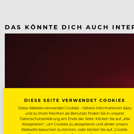
DAS KÖNNTE DICH AUCH INTE
DIESE SEITE VERWENDET COOKIES
Diese Website verwendet Cookies - nähere Informationen dazu
und zu Ihren Rechten als Benutzer finden Sie in unserer
Datenschutzerklärung am Ende der Seite. Klicken Sie auf „Alle
Akzeptieren“, um Cookies zu akzeptieren und direkt unsere
Webseite besuchen zu können, oder klicken Sie auf „Cookie-