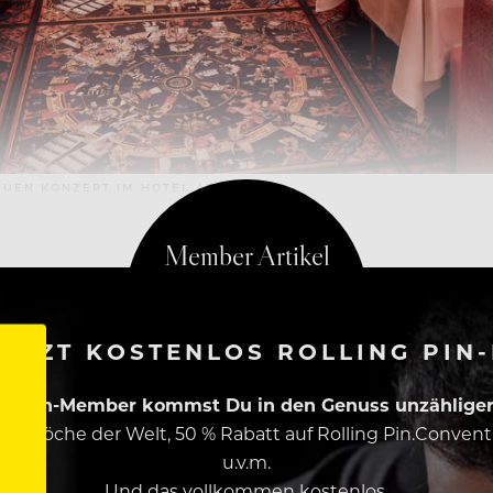
EUEN KONZEPT IM HOTEL ABGELÖST.
ETZT KOSTENLOS ROLLING PIN
ing Pin-Member kommst Du in den Genuss unzähliger 
esten Köche der Welt, 50 % Rabatt auf Rolling Pin.Conven
u.v.m.
Und das vollkommen kostenlos.