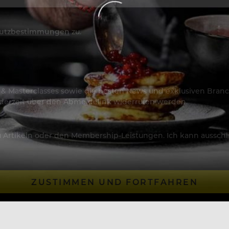
utzbestimmungen
zu.
os & Masterclasses sowie die besten News und exklusiven Branc
jederzeit über den Abmeldelink widerrufen werden.
Artikeln oder den Membership-Leistungen. Ich kann ausschließ
ZUSTIMMEN UND FORTFAHREN