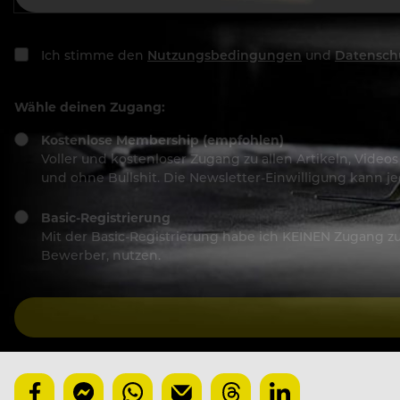
Ich stimme den
Nutzungsbedingungen
und
Datensch
Wähle deinen Zugang:
Kostenlose Membership (empfohlen)
Voller und kostenloser Zugang zu allen Artikeln, Vide
und ohne Bullshit. Die Newsletter-Einwilligung kann 
Basic-Registrierung
Mit der Basic-Registrierung habe ich KEINEN Zugang zu 
Bewerber, nutzen.