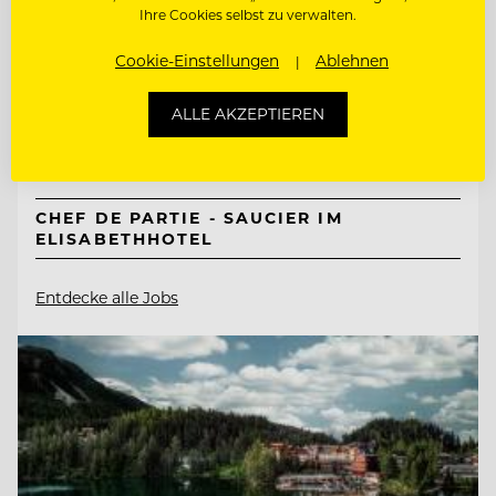
Neuhaus Zillertal Resort &
Ihre Cookies selbst zu verwalten.
ElisabethHotel
Cookie-Einstellungen
Ablehnen
6290 Mayrhofen, Österreich
ALLE AKZEPTIEREN
CHEF DE RANG FÜR HALBPENSION
CHEF DE PARTIE - SAUCIER IM
ELISABETHHOTEL
Entdecke alle Jobs