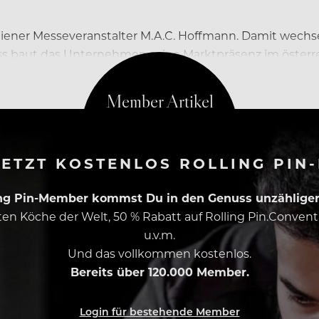
ner Messeveranstalter M.A.C. Hoffmann. Damit wechse
 baut das Unternehmen seine Marktpräsenz im österrei
ETZT KOSTENLOS ROLLING PIN
ing Pin-Member kommst Du in den Genuss unzähliger 
esten Köche der Welt, 50 % Rabatt auf Rolling Pin.Conven
u.v.m.
Und das vollkommen kostenlos.
Bereits über 120.000 Member.
Login für bestehende Member