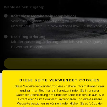
Wähle deinen Zugang:
Kostenlose Membership (empfohlen)
Voller und kostenloser Zugang zu allen Artikeln, Vide
und ohne Bullshit. Die Newsletter-Einwilligung kann 
Basic-Registrierung
Mit der Basic-Registrierung habe ich KEINEN Zugang zu 
Bewerber, nutzen.
DIESE SEITE VERWENDET COOKIES
Diese Website verwendet Cookies - nähere Informationen dazu
und zu Ihren Rechten als Benutzer finden Sie in unserer
Datenschutzerklärung am Ende der Seite. Klicken Sie auf „Alle
Akzeptieren“, um Cookies zu akzeptieren und direkt unsere
NÄCHSTER ARTIKEL
Webseite besuchen zu können, oder klicken Sie auf „Cookie-