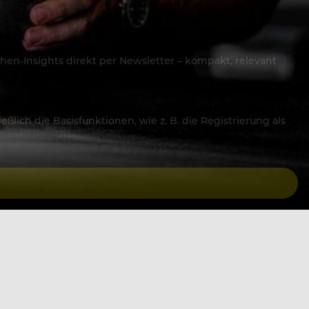
hen-Insights direkt per Newsletter – kompakt, relevant
lich die Basisfunktionen, wie z. B. die Registrierung als