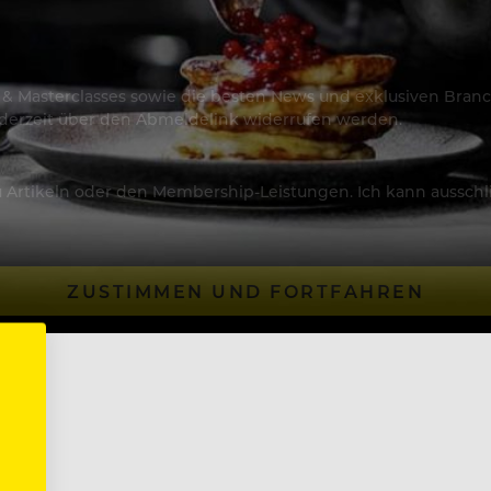
os & Masterclasses sowie die besten News und exklusiven Branc
jederzeit über den Abmeldelink widerrufen werden.
Artikeln oder den Membership-Leistungen. Ich kann ausschließ
ZUSTIMMEN UND FORTFAHREN