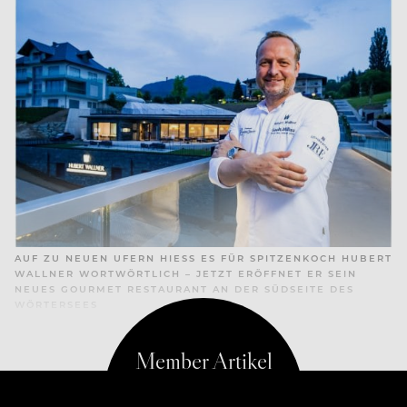
AUF ZU NEUEN UFERN HIESS ES FÜR SPITZENKOCH HUBERT W
ALLNER WORTWÖRTLICH – JETZT ERÖFFNET ER SEIN N
EUES GOURMET RESTAURANT AN DER SÜDSEITE DES W
ÖRTERSEES