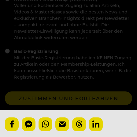
Voller und kostenloser Zugang zu allen Artikeln,
Videos & Masterclasses sowie die besten News und
exklusiven Branchen-Insights direkt per Newsletter
– kompakt, relevant und ohne Bullshit. Die
Newsletter-Einwilligung kann jederzeit über den
Abmeldelink widerrufen werden.
Basic-Registrierung
Mit der Basic-Registrierung habe ich KEINEN Zugang
zu Artikeln oder den Membership-Leistungen. Ich
kann ausschließlich die Basisfunktionen, wie z. B. die
Registrierung als Bewerber, nutzen.
ZUSTIMMEN UND FORTFAHREN