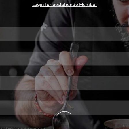
Login für bestehende Member
utzbestimmungen
zu.