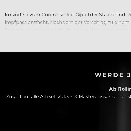
Im Vorfeld zum Corona-Video-Gipfel der Staats-und R
Impfpass entfacht. Nachdem der Vorschlag zu einem ei
Kommissionspräsidentin Ursula van der Leyen, dann 
WERDE J
Als Roll
Zugriff auf alle Artikel, Videos & Masterclasses der b