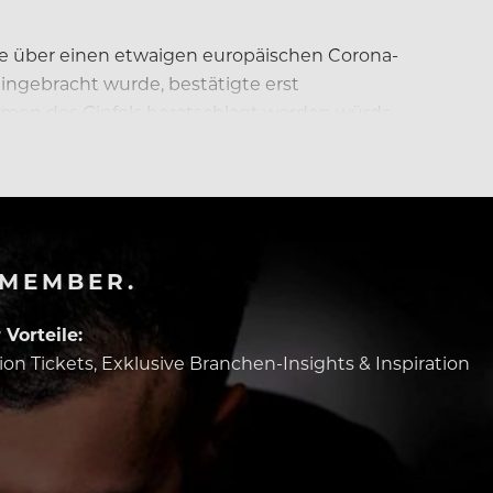
te über einen etwaigen europäischen Corona-
ingebracht wurde, bestätigte erst
hmen des Gipfels beratschlagt werden würde.
-MEMBER.
Vorteile:
tion Tickets, Exklusive Branchen-Insights & Inspiration