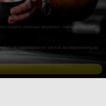
hen-Insights direkt per Newsletter – kompakt, relevant
lich die Basisfunktionen, wie z. B. die Registrierung als