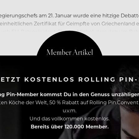
egierungschefs am 21. Januar wurde eine hitzige Debat
nheitlichen Zertifikat für Geimpfte von Griechenland e
auch EU-Ratspräsident Charles Michel, dass dazu im Ra
ETZT KOSTENLOS ROLLING PIN
ing Pin-Member kommst Du in den Genuss unzähliger 
esten Köche der Welt, 50 % Rabatt auf Rolling Pin.Conven
u.v.m.
Und das vollkommen kostenlos.
Bereits über 120.000 Member.