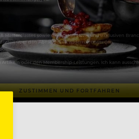
os & Masterclasses sowie die besten News und exklusiven Branc
jederzeit über den Abmeldelink widerrufen werden.
Artikeln oder den Membership-Leistungen. Ich kann ausschließ
ZUSTIMMEN UND FORTFAHREN