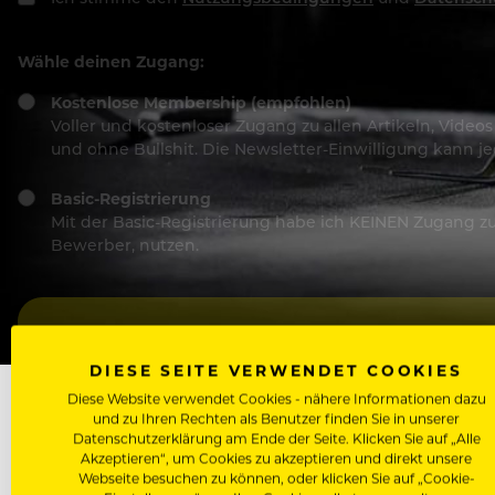
Wähle deinen Zugang:
Kostenlose Membership (empfohlen)
Voller und kostenloser Zugang zu allen Artikeln, Vide
und ohne Bullshit. Die Newsletter-Einwilligung kann 
Basic-Registrierung
Mit der Basic-Registrierung habe ich KEINEN Zugang zu 
Bewerber, nutzen.
DIESE SEITE VERWENDET COOKIES
Diese Website verwendet Cookies - nähere Informationen dazu
und zu Ihren Rechten als Benutzer finden Sie in unserer
Datenschutzerklärung am Ende der Seite. Klicken Sie auf „Alle
Akzeptieren“, um Cookies zu akzeptieren und direkt unsere
Webseite besuchen zu können, oder klicken Sie auf „Cookie-