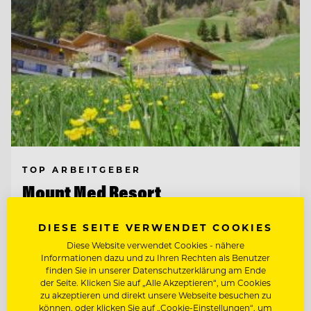
TOP ARBEITGEBER
Mount Med Resort
DIESE SEITE VERWENDET COOKIES
6311 Wildschönau-Oberau, Österreich
Diese Website verwendet Cookies - nähere
Informationen dazu und zu Ihren Rechten als Benutzer
finden Sie in unserer Datenschutzerklärung am Ende
SENIOR RESERVIERUNGS- & FRONT
der Seite. Klicken Sie auf „Alle Akzeptieren“, um Cookies
OFFICE SPECIALIST (M/W/D)
zu akzeptieren und direkt unsere Webseite besuchen zu
können, oder klicken Sie auf „Cookie-Einstellungen“, um