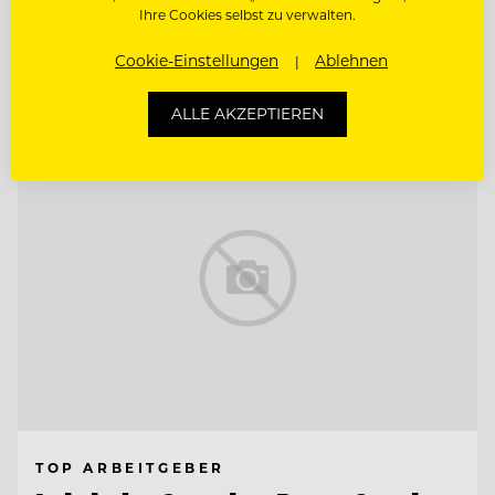
FRONT OFFICE & RESERVIERUNGS
Ihre Cookies selbst zu verwalten.
MITARBEITER:IN
Cookie-Einstellungen
Ablehnen
Entdecke alle Jobs
ALLE AKZEPTIEREN
TOP ARBEITGEBER