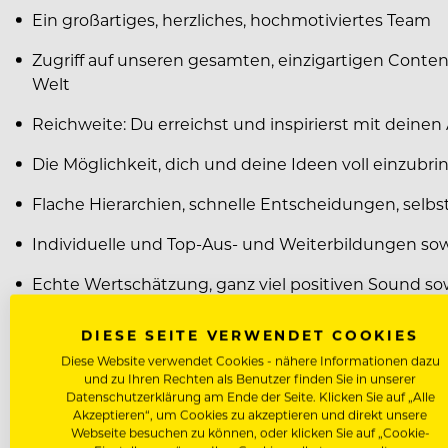
Ein großartiges, herzliches, hochmotiviertes Team
Zugriff auf unseren gesamten, einzigartigen Conten
Welt
Reichweite: Du erreichst und inspirierst mit dein
Die Möglichkeit, dich und deine Ideen voll einzub
Flache Hierarchien, schnelle Entscheidungen, selbs
Individuelle und Top-Aus- und Weiterbildungen sow
Echte Wertschätzung, ganz viel positiven Sound sow
U.a. verwöhnen wir unser Team kulinarisch in unser
DIESE SEITE VERWENDET COOKIES
Diese Website verwendet Cookies - nähere Informationen dazu
Bezahlung: Je nach Qualifikation bis zu € 45.000,00 
und zu Ihren Rechten als Benutzer finden Sie in unserer
Datenschutzerklärung am Ende der Seite. Klicken Sie auf „Alle
Akzeptieren“, um Cookies zu akzeptieren und direkt unsere
Interesse? Großartig! Dann sende uns bitte deinen CV
Webseite besuchen zu können, oder klicken Sie auf „Cookie-