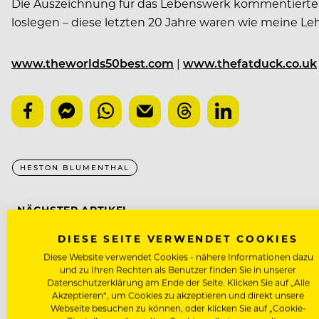
Die Auszeichnung für das Lebenswerk kommentierte der
loslegen – diese letzten 20 Jahre waren wie meine Leh
www.theworlds50best.com
|
www.thefatduck.co.uk
HESTON BLUMENTHAL
NÄCHSTER ARTIKEL
VORHERIGER ARTIKEL
DIESE SEITE VERWENDET COOKIES
Diese Website verwendet Cookies - nähere Informationen dazu
und zu Ihren Rechten als Benutzer finden Sie in unserer
Datenschutzerklärung am Ende der Seite. Klicken Sie auf „Alle
Akzeptieren“, um Cookies zu akzeptieren und direkt unsere
DAS KÖNNTE DICH AUCH INTE
Webseite besuchen zu können, oder klicken Sie auf „Cookie-