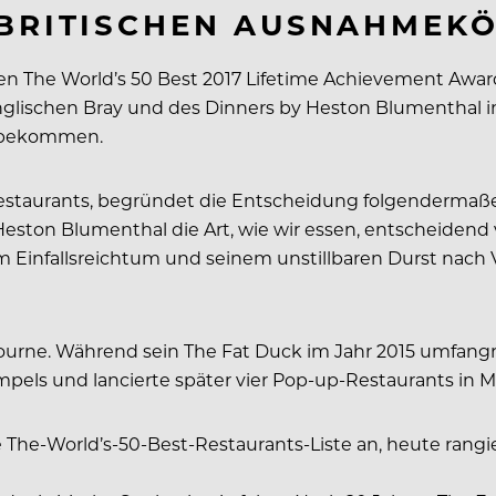
 BRITISCHEN AUSNAHMEK
den The World’s 50 Best 2017 Lifetime Achievement Awa
lischen Bray und des Dinners by Heston Blumenthal in 
t bekommen.
estaurants, begründet die Entscheidung folgendermaßen
 Heston Blumenthal die Art, wie wir essen, entscheiden
nem Einfallsreichtum und seinem unstillbaren Durst nac
rne. Während sein The Fat Duck im Jahr 2015 umfangrei
els und lancierte später vier Pop-up-Restaurants in M
 The-World’s-50-Best-Restaurants-Liste an, heute rangie