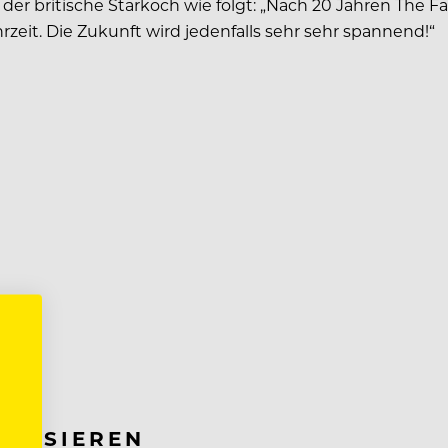
 britische Starkoch wie folgt: „Nach 20 Jahren The Fat
rzeit. Die Zukunft wird jedenfalls sehr sehr spannend!“
RESSIEREN