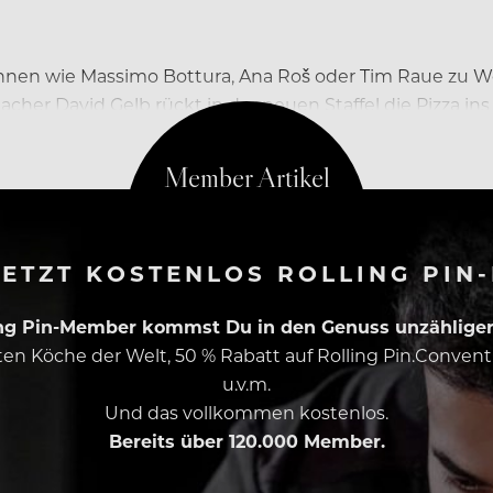
ch:innen wie Massimo Bottura, Ana Roš oder Tim Raue zu
cher David Gelb rückt in der neuen Staffel die Pizza in
ETZT KOSTENLOS ROLLING PIN
ing Pin-Member kommst Du in den Genuss unzähliger 
esten Köche der Welt, 50 % Rabatt auf Rolling Pin.Conven
u.v.m.
Und das vollkommen kostenlos.
Bereits über 120.000 Member.