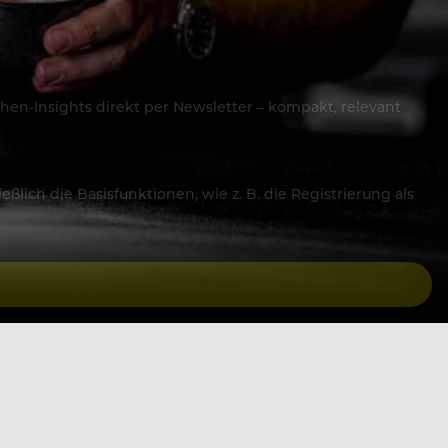
hen-Insights direkt per Newsletter – kompakt, relevant
lich die Basisfunktionen, wie z. B. die Registrierung als